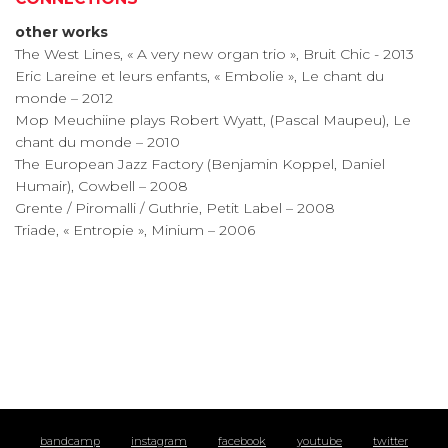
other works
The West Lines, « A very new organ trio », Bruit Chic - 2013
Eric Lareine et leurs enfants, « Embolie », Le chant du
monde – 2012
Mop Meuchiine plays Robert Wyatt, (Pascal Maupeu), Le
chant du monde – 2010
The European Jazz Factory (Benjamin Koppel, Daniel
Humair), Cowbell – 2008
Grente / Piromalli / Guthrie, Petit Label – 2008
Triade, « Entropie », Minium – 2006
bandcamp
instagram
facebook
youtube
twitter