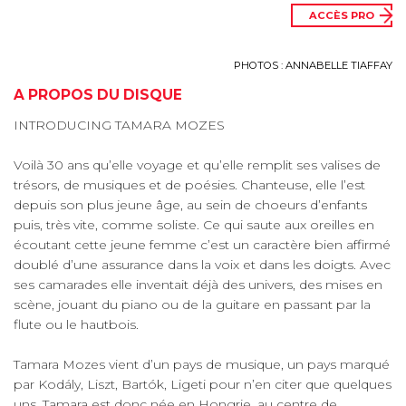
ACCÈS PRO
PHOTOS : ANNABELLE TIAFFAY
A PROPOS DU DISQUE
INTRODUCING TAMARA MOZES
Voilà 30 ans qu’elle voyage et qu’elle remplit ses valises de
trésors, de musiques et de poésies. Chanteuse, elle l’est
depuis son plus jeune âge, au sein de choeurs d’enfants
puis, très vite, comme soliste. Ce qui saute aux oreilles en
écoutant cette jeune femme c’est un caractère bien affirmé
doublé d’une assurance dans la voix et dans les doigts. Avec
ses camarades elle inventait déjà des univers, des mises en
scène, jouant du piano ou de la guitare en passant par la
flute ou le hautbois.
Tamara Mozes vient d’un pays de musique, un pays marqué
par Kodály, Liszt, Bartók, Ligeti pour n’en citer que quelques
uns. Tamara est donc née en Hongrie, au centre de