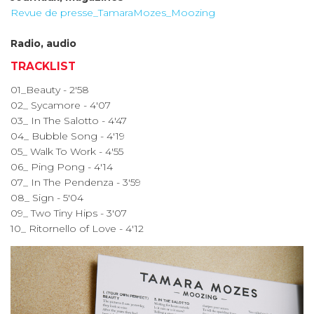
Revue de presse_TamaraMozes_Moozing
Radio, audio
TRACKLIST
01_Beauty - 2'58
02_ Sycamore - 4'07
03_ In The Salotto - 4'47
04_ Bubble Song - 4'19
05_ Walk To Work - 4'55
06_ Ping Pong - 4'14
07_ In The Pendenza - 3'59
08_ Sign - 5'04
09_ Two Tiny Hips - 3'07
10_ Ritornello of Love - 4'12