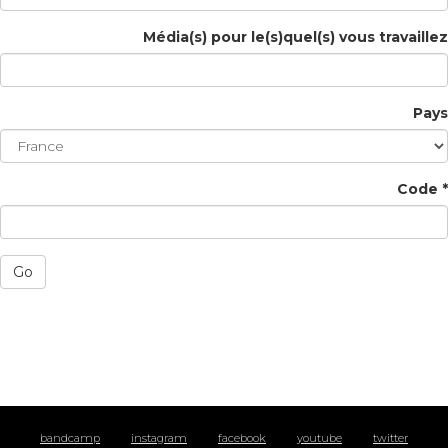
Média(s) pour le(s)quel(s) vous travaillez
Pays
Code *
Go
bandcamp
instagram
facebook
youtube
twitter