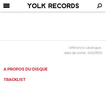
YOLK RECORDS
RECHERCHE
référence catalogue :
date de sortie : 01/01/1970
A PROPOS DU DISQUE
TRACKLIST