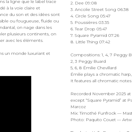
ns la ligne que le label trace
2. Dee 09:08
é à la voie claire et
3. Ancolie Street Song 06:38
lance du son et des idées sont
4. Circle Song 05:47
aisible ou fougueuse, fluide ou
5. Poussières 03:35
endantal, on nage dans les
6. Tear Drop 05:47
er plusieurs continents, on
7. Square Pyramid 07:26
er avec les éléments.
8. Little Thing 07:42
ans un monde luxuriant et
Compositions: 1, 4, 7 Peggy B
2, 3 Peggy Buard
5, 6, 8 Émilie Chevillard
Émilie plays a chromatic harp,
It features all chromatic notes
Recorded November 2025 at s
except “Square Pyramid” at Pa
Marcoz
Mix: Timothé Funfrock — Mast
Photo: Paquito Couet — Artw