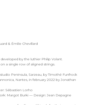
uard & Émilie Chevillard
 developed by the luthier Philip Volant.
 on a single row of aligned strings.
tudio Peninsula, Sarzeau, by Timothé Funfrock
nnonica, Nantes, in february 2022 by Jonathan
er: Sébastien Lorho
ork: Margot Burki — Design: Jean Depagne