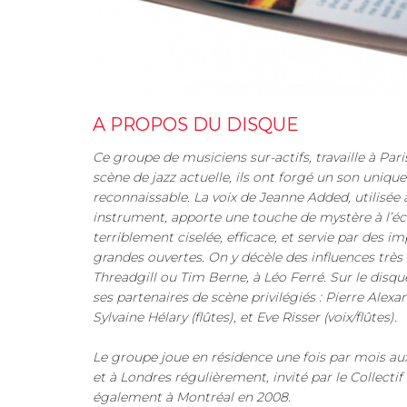
A PROPOS DU DISQUE
Ce groupe de musiciens sur-actifs, travaille à Pari
scène de jazz actuelle, ils ont forgé un son uni
reconnaissable. La voix de Jeanne Added, utilisé
instrument, apporte une touche de mystère à l’éc
terriblement ciselée, efficace, et servie par des im
grandes ouvertes. On y décèle des influences très
Threadgill ou Tim Berne, à Léo Ferré. Sur le disque
ses partenaires de scène privilégiés : Pierre Alex
Sylvaine Hélary (flûtes), et Eve Risser (voix/flûtes).
Le groupe joue en résidence une fois par mois au
et à Londres régulièrement, invité par le Collectif
également à Montréal en 2008.