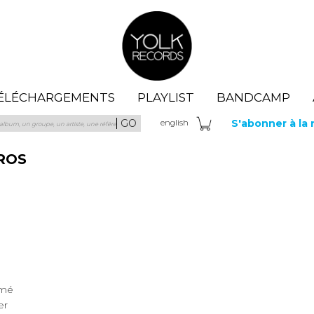
Yolk Records
ÉLÉCHARGEMENTS
PLAYLIST
BANDCAMP
GO
S'abonner à la
eng
lish
ROS
en Omé
er