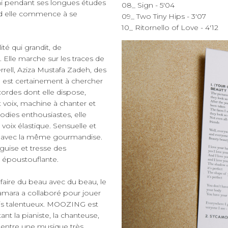
, ni pendant ses longues études
08_ Sign - 5'04
and elle commence à se
09_ Two Tiny Hips - 3'07
10_ Ritornello of Love - 4'12
té qui grandit, de
. Elle marche sur les traces de
rrell, Aziza Mustafa Zadeh, des
le est certainement à chercher
cordes dont elle dispose,
 et voix, machine à chanter et
odies enthousiastes, elle
 voix élastique. Sensuelle et
 pop avec la même gourmandise.
 guise et tresse des
 époustouflante.
aire du beau avec du beau, le
amara a collaboré pour jouer
ois talentueux. MOOZING est
ant la pianiste, la chanteuse,
e entre une musique très