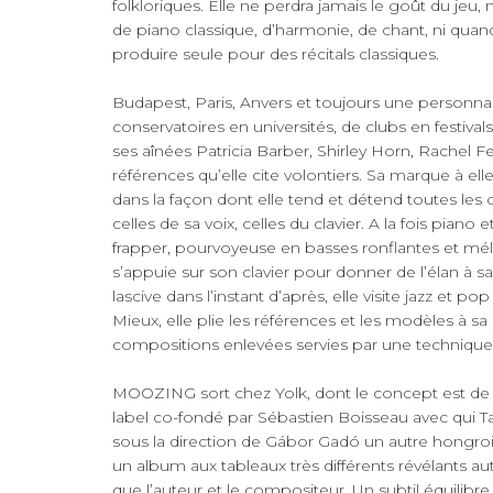
folkloriques. Elle ne perdra jamais le goût du jeu
de piano classique, d’harmonie, de chant, ni qu
produire seule pour des récitals classiques.
Budapest, Paris, Anvers et toujours une personnali
conservatoires en universités, de clubs en festivals
ses aînées Patricia Barber, Shirley Horn, Rachel Fe
références qu’elle cite volontiers. Sa marque à el
dans la façon dont elle tend et détend toutes les 
celles de sa voix, celles du clavier. A la fois piano
frapper, pourvoyeuse en basses ronflantes et mél
s’appuie sur son clavier pour donner de l’élan à sa
lascive dans l’instant d’après, elle visite jazz et
Mieux, elle plie les références et les modèles à sa
compositions enlevées servies par une technique
MOOZING sort chez Yolk, dont le concept est de f
label co-fondé par Sébastien Boisseau avec qui T
sous la direction de Gábor Gadó un autre hongr
un album aux tableaux très différents révélants aut
que l’auteur et le compositeur. Un subtil équilibr