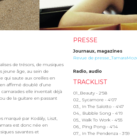
PRESSE
Journaux, magazines
Revue de presse_TamaraMoz
valises de trésors, de musiques
us jeune âge, au sein de
Radio, audio
e qui saute aux oreilles en
TRACKLIST
ien affirmé doublé d’une
 camarades elle inventait déjà
01_Beauty - 2'58
ou de la guitare en passant
02_ Sycamore - 4'07
03_ In The Salotto - 4'47
04_ Bubble Song - 4'19
s marqué par Kodály, Liszt,
05_ Walk To Work - 4'55
 Tamara est donc née en
06_ Ping Pong - 4'14
siques savantes et
07_ In The Pendenza - 3'59