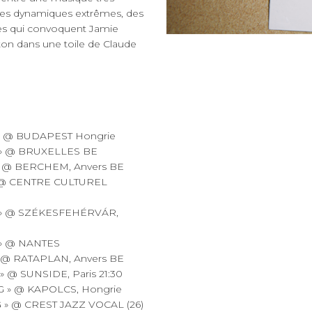
 des dynamiques extrêmes, des
es qui convoquent Jamie
ton dans une toile de Claude
» @ BUDAPEST Hongrie
 » @ BRUXELLES BE
 @ BERCHEM, Anvers BE
 @ CENTRE CULTUREL
 » @ SZÉKESFEHÉRVÁR,
» @ NANTES
@ RATAPLAN, Anvers BE
@ SUNSIDE, Paris 21:30
G » @ KAPOLCS, Hongrie
 » @ CREST JAZZ VOCAL (26)