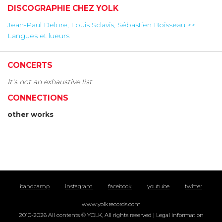
DISCOGRAPHIE CHEZ YOLK
Jean-Paul Delore, Louis Sclavis, Sébastien Boisseau >>
Langues et lueurs
CONCERTS
It's not an exhaustive list.
CONNECTIONS
other works
bandcamp
instagram
facebook
youtube
twitter
www.yolkrecords.com
2010-2026 All contents © YOLK, All rights reserved |
Legal information