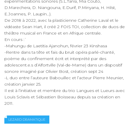
expérimentations sonores (S.L.Tansi, Mia Couto,
D.Marechera, D. Niangouna, E.Durif, P.Minyana, H. Hilst,
E.Joannes, P. Laupin…).
De 2018 à 2022, avec la plasticienne Catherine Laval et le
vidéaste Sean Hart, il créé 2 FOIS TOI, collection de duos de
théâtre musical en France et en Afrique centrale.
En cours :`
-Mahungu de Laetitia Ajanohun, février 23 Kinshasa
-Rentre dans ta tête et fais du bruit opéra parlé-chanté,
poème du confinement écrit et interprété par des
adolescent.e.s d’Alfortville (Val-de-Marne) dans un dispositif
sonore imaginé par Olivier Bost, création sept 24
-L duo entre l’auteure Babouillec et l’acteur Pierre Meunier,
création janvier 25.
Il est à l’initiative et membre du trio Langues et Lueurs avec
Louis Sclavis et Sébastien Boisseau depuis sa création en
2011.
LEZARD DRAMATIQUE